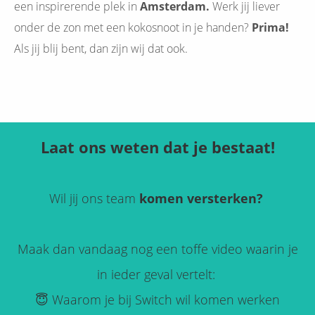
een inspirerende plek in
Amsterdam.
Werk jij liever
onder de zon met een kokosnoot in je handen?
Prima!
Als jij blij bent, dan zijn wij dat ook.
Laat ons weten dat je bestaat!
Wil jij ons team
komen versterken?
Maak dan vandaag nog een toffe video waarin je
in ieder geval vertelt:
😇 Waarom je bij Switch wil komen werken