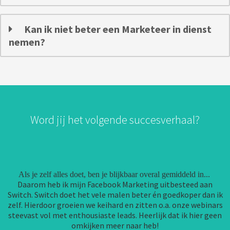
Kan ik niet beter een Marketeer in dienst
nemen?
Word jij het volgende succesverhaal?
Als je zelf alles doet, ben je blijkbaar overal gemiddeld in...
Daarom heb ik mijn Facebook Marketing uitbesteed aan
Switch. Switch doet het vele malen beter én goedkoper dan ik
zelf. Hierdoor groeien we keihard en zitten o.a. onze webinars
steevast vol met enthousiaste leads. Heerlijk dat ik hier geen
omkijken meer naar heb!