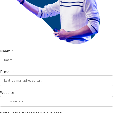
Naam
*
E-mail
*
Website
*
Vertel iets over jezelf en je business: